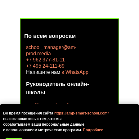
По всем вопросам
school_manager@am-
prod.media
+7 962 377-81-11
+7 495 24-111-69
Напишите нам
в WhatsApp
Руководитель онлайн-
школы
ceo@am-prod.media
Во время посещения сайта
https://amp-smart-school.com/
вы соглашаетесь с тем, что мы
обрабатываем ваши персональные данные
с использованием метрических программ.
Подробнее