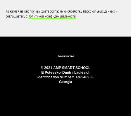
Нажимая на кнопку, вы даете согласие на обработку персональных данных и
соглашаетесь c
политикой конфиденциальности
Контакты
© 2021 AMP SMART SCHOOL
IE Potevskoi Dmitrii Ladievich
Identification Number: 326546938
Georgia