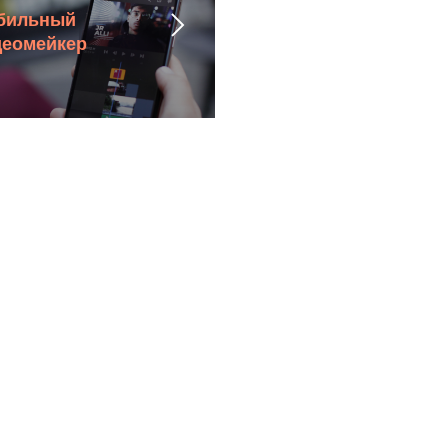
бильный
деомейкер
О нас
Контакты