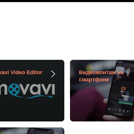
avi Video Editor
Видеомонтаж на
смартфоне