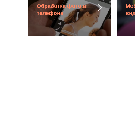
Обработка фото в
Мо
телефоне
ви
© 2021 AMP SCHOOL
project by Arkadi Media Production