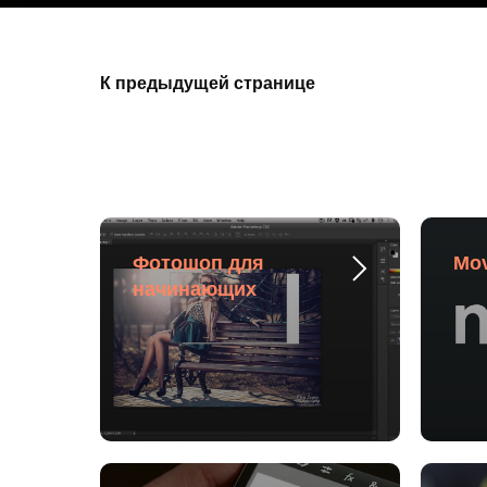
К предыдущей странице
Фотошоп для
Mov
начинающих